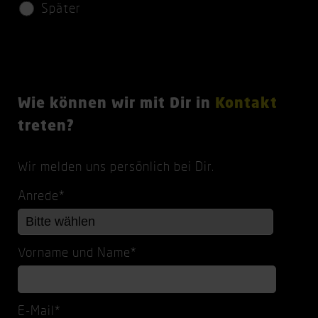
Später
c
h
t
f
Wie können wir mit Dir in
Kontakt
e
treten?
l
d
Wir melden uns persönlich bei Dir.
P
Anrede
*
f
l
i
P
Vorname und Name
*
c
f
h
l
t
i
f
P
E-Mail
*
c