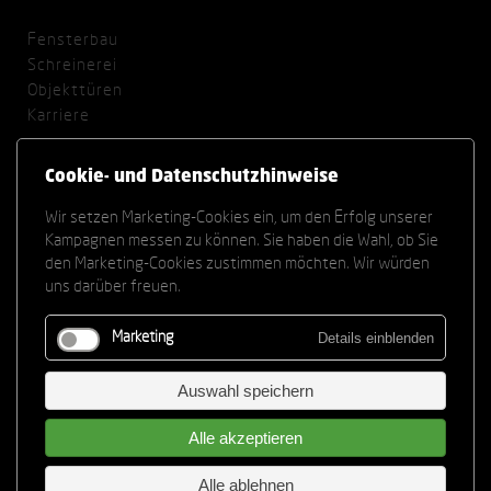
Fensterbau
Schreinerei
Objekttüren
Karriere
Sitemap
Cookie- und Datenschutzhinweise
Impressum
Datenschutz
Wir setzen Marketing-Cookies ein, um den Erfolg unserer
Kampagnen messen zu können. Sie haben die Wahl, ob Sie
Cookie Einstellungen
den Marketing-Cookies zustimmen möchten. Wir würden
uns darüber freuen.
Offene Stellen
Details einblenden
Marketing
Azubi Schreiner (m/w/d)
Bauleiter Fensterbau (m/w/d)
Auswahl speichern
Projektleiter Fensterbau (m/w/d)
Alle akzeptieren
Fenstermonteur (m/w/d)
Schreiner (m/w/d)
Alle ablehnen
Schreinermeister (m/w/d)