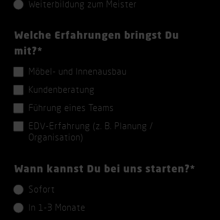
c
Weiterbildung zum Meister
h
t
P
Welche Erfahrungen bringst Du
f
f
mit?
*
e
l
Möbel- und Innenausbau
l
i
Kundenberatung
d
c
Führung eines Teams
h
EDV-Erfahrung (z. B. Planung /
t
Organisation)
f
e
P
Wann kannst Du bei uns starten?
*
l
f
Sofort
d
l
In 1-3 Monate
i