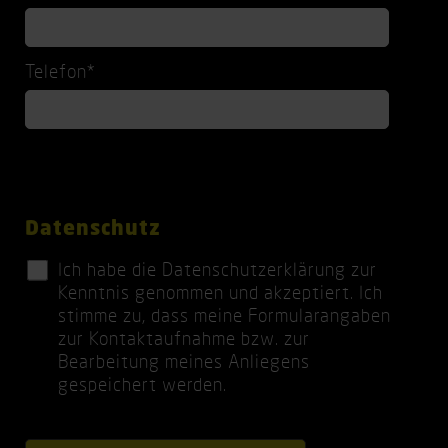
e
f
h
l
l
t
d
i
f
P
Telefon
*
c
e
f
h
l
l
t
d
i
f
c
e
h
l
t
d
Datenschutz
f
e
Ich habe die
Datenschutzerklärung
zur
l
Kenntnis genommen und akzeptiert. Ich
d
stimme zu, dass meine Formularangaben
zur Kontaktaufnahme bzw. zur
Bearbeitung meines Anliegens
gespeichert werden.