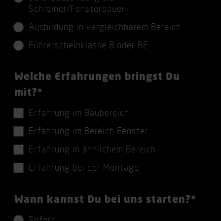
i
d
Schreiner/Fensterbauer
c
Ausbildung in vergleichbarem Bereich
h
Führerscheinklasse B oder BE
t
f
P
Welche Erfahrungen bringst Du
e
f
mit?
*
l
l
Erfahrung im Baubereich
d
i
Erfahrung im Bereich Fenster
c
Erfahrung in ähnlichem Bereich
h
Erfahrung bei der Montage
t
f
P
Wann kannst Du bei uns starten?
*
e
f
l
Sofort