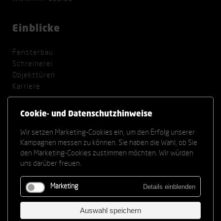
Einblicke
Fensterbau
Schreinerei
Objekttüren
Karriere
Sitemap
Cookie- und Datenschutzhinweise
Impressum
Datenschutz
Wir setzen Marketing-Cookies ein, um den Erfolg unserer
Kampagnen messen zu können. Sie haben die Wahl, ob Sie
Cookie Einstellungen
den Marketing-Cookies zustimmen möchten. Wir würden
uns darüber freuen.
Offene Stellen
Details einblenden
Marketing
Azubi Schreiner (m/w/d)
Bauleiter Fensterbau (m/w/d)
Auswahl speichern
Projektleiter Fensterbau (m/w/d)