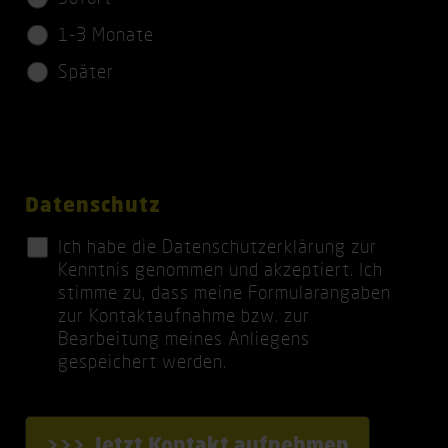
l
d
1-3 Monate
i
Später
c
h
t
f
Datenschutz
e
l
Ich habe die
Datenschutzerklärung
zur
Kenntnis genommen und akzeptiert. Ich
d
stimme zu, dass meine Formularangaben
zur Kontaktaufnahme bzw. zur
Bearbeitung meines Anliegens
gespeichert werden.
Jetzt Kontakt aufnehmen